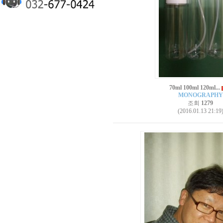
70ml 100ml 120ml...
MONOGRAPHY
조회
1279
(2016.01.13 21:19